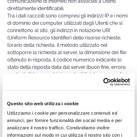
comunicazione di Internet) non associati a Utenti
direttamente identificabili.
Tra i dati raccolti sono compresi gli indirizzi IP e i nomi
di dominio dei computer utilizzati dagli Utenti che si
connettono al sito, gli indirizzi in notazione URI
(Uniform Resource Identifier) delle risorse richieste,
l’orario della richiesta, il metodo utilizzato nel
sottoporre la richiesta al server, la dimensione del file
ottenuto in risposta, il codice numerico indicante lo
stato della risposta data dal server (buon fine, errore,
ecc.) ed altri parametri riguardanti il sistema operativo
e l’ambiente informatico utilizzato dall’Utente.
Questi dati vengono trattati, per il tempo strettamente
Questo sito web utilizza i cookie
necessario, al solo fine di ricavare informazioni
statistiche anonime sull’uso del sito e per controllarne
Utilizziamo i cookie per personalizzare contenuti ed
il regolare funzionamento. Il conferimento di tali dati è
annunci, per fornire funzionalità dei social media e per
obbligatorio in quanto direttamente collegato
analizzare il nostro traffico. Condividiamo inoltre
all’esperienza di navigazione web.
informazioni sul modo in cui utilizza il nostro sito con i