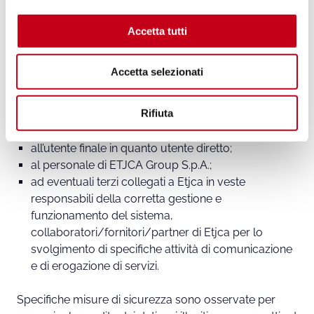
o
Terzi; la comunicazione può avvenire solo nei casi
n
previsti dall’informativa privacy specifica consultabile
Accetta tutti
s
nelle sezioni dedicate del sito e per obblighi di Legge
e
o altro e, comunque, con le modalità da questa
Accetta selezionati
n
consentite.
s
o
Rifiuta
Saranno, inoltre, visibili/accessibili solo:
all’utente finale in quanto utente diretto;
al personale di ETJCA Group S.p.A.;
ad eventuali terzi collegati a Etjca in veste
responsabili della corretta gestione e
funzionamento del sistema,
collaboratori/fornitori/partner di Etjca per lo
svolgimento di specifiche attività di comunicazione
e di erogazione di servizi.
Specifiche misure di sicurezza sono osservate per