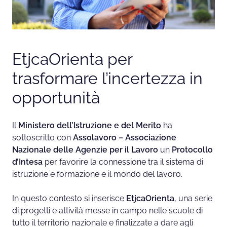
t
o
S
c
u
EtjcaOrienta per
o
trasformare l’incertezza in
l
e
opportunità
e
F
Il
Ministero dell’Istruzione e del Merito
ha
o
sottoscritto con
Assolavoro
– Associazione
n
Nazionale delle Agenzie per il Lavoro
un
Protocollo
d
d’Intesa
per favorire la connessione tra il sistema di
a
istruzione e formazione e il mondo del lavoro.
z
i
In questo contesto si inserisce
EtjcaOrienta
, una serie
o
di progetti e attività messe in campo nelle scuole di
n
tutto il territorio nazionale e finalizzate a dare agli
e