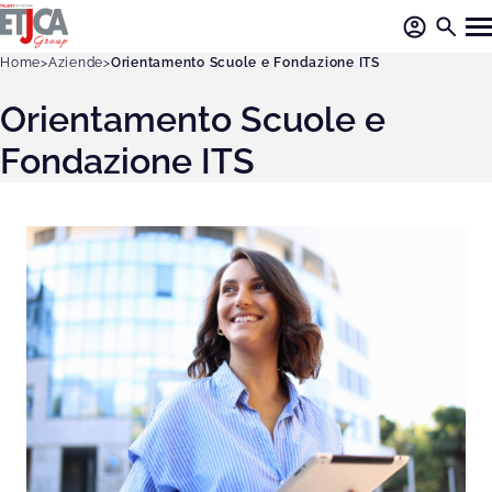
Home
Aziende
Orientamento Scuole e Fondazione ITS
Orientamento Scuole e
Fondazione ITS
O
r
i
e
n
t
a
m
e
n