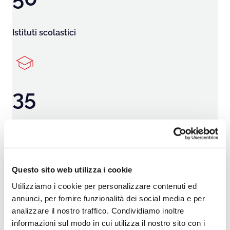
Istituti scolastici
35
Indirizzi di studio
Questo sito web utilizza i cookie
Un esempio virtuoso
Utilizziamo i cookie per personalizzare contenuti ed
La partnership con
Egidio Galbani Srl
, società
annunci, per fornire funzionalità dei social media e per
appartenente al
Gruppo Lactalis
, ha offerto agli
analizzare il nostro traffico. Condividiamo inoltre
studenti degli istituti scolastici delle province
informazioni sul modo in cui utilizza il nostro sito con i