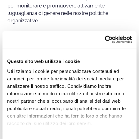
per monitorare e promuovere attivamente
l’uguaglianza di genere nelle nostre politiche
organizzative.
La nostra politica per la parità di genere si basa sui
seguenti principi fondamentali:
Imparzialità ed inclusività;
Questo sito web utilizza i cookie
Correttezza e trasparenza;
Utilizziamo i cookie per personalizzare contenuti ed
Valorizzazione del personale;
annunci, per fornire funzionalità dei social media e per
Tutela della persona;
analizzare il nostro traffico. Condividiamo inoltre
Contrasto ad ogni forma di molestia, violenza e
informazioni sul modo in cui utilizza il nostro sito con i
discriminazione.
nostri partner che si occupano di analisi dei dati web,
pubblicità e social media, i quali potrebbero combinarle
Lotta alle Discriminazioni
con altre informazioni che ha fornito loro o che hanno
raccolto dal suo utilizzo dei loro servizi.
Adottiamo misure concrete per prevenire, identificare
e contrastare ogni forma di discriminazione nel nostro