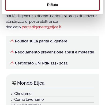
Contatti
o
Rifiuta
Per qualsiasi domanda o segnalazione riguardante la
parità di genere o discriminazioni, si prega di scrivere
all’indirizzo di posta elettronica
dedicato
paritadigenere@etjca.it
.
Politica sulla parità di genere
Regolamento prevenzione abusi e molestie
Certificato UNI PdR 125/2022
Mondo Etjca
Chi siamo
Come lavoriamo