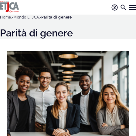
Home
Mondo ETJCA
Parità di genere
Parità di genere
P
a
r
i
t
à
d
i
g
e
n
e