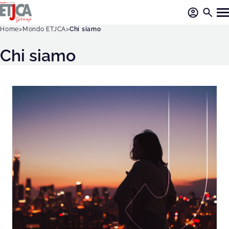
Home
Mondo ETJCA
Chi siamo
Chi siamo
C
h
i
s
i
a
m
o