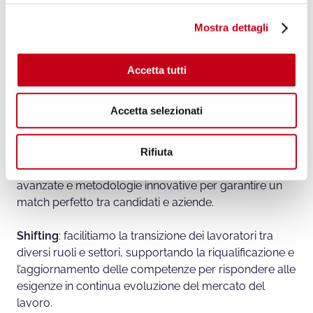
l
Shifting & Shaping
Mostra dettagli
c
o
Per offrire
soluzioni sempre più complete
e ad
alto
n
valore aggiunto
, in grado di rispondere alle esigenze
Accetta tutti
s
specifiche delle imprese e delle persone, ETJCA ha
e
sviluppato un nuovo modello aziendale basato su tre
Accetta selezionati
n
direttrici strategiche:
Sourcing, Shifting & Shaping
.
s
o
Sourcing
: identifichiamo e selezioniamo i migliori
Rifiuta
talenti disponibili sul mercato, utilizzando tecnologie
avanzate e metodologie innovative per garantire un
match perfetto tra candidati e aziende.
Shifting
: facilitiamo la transizione dei lavoratori tra
diversi ruoli e settori, supportando la riqualificazione e
l’aggiornamento delle competenze per rispondere alle
esigenze in continua evoluzione del mercato del
lavoro.