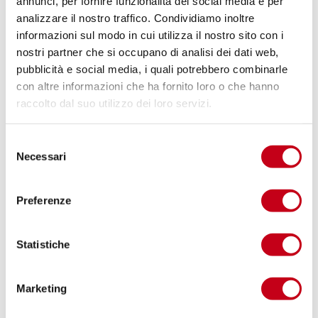
annunci, per fornire funzionalità dei social media e per
analizzare il nostro traffico. Condividiamo inoltre
informazioni sul modo in cui utilizza il nostro sito con i
Guardiamo al futuro, con fiducia
nostri partner che si occupano di analisi dei dati web,
pubblicità e social media, i quali potrebbero combinarle
Desideriamo assumerci la
guida dell’evoluzione del
con altre informazioni che ha fornito loro o che hanno
lavoro
, anticipando il futuro e aiutando gli altri a
raccolto dal suo utilizzo dei loro servizi.
costruirlo. Continuando a trovare risposte a nuovi
bisogni espressi da candidati e organizzazioni,
individuando soprattutto quelli ancora latenti, e
S
Necessari
sperimentando modelli innovativi, desideriamo
e
immaginare il futuro del lavoro
prima che diventi
l
realtà.
e
Preferenze
z
In ETJCA
lavoriamo ogni giorno per
anticipare il futuro
.
i
o
Statistiche
n
e
Marketing
d
Le nostre direttrici: Sourcing,
e