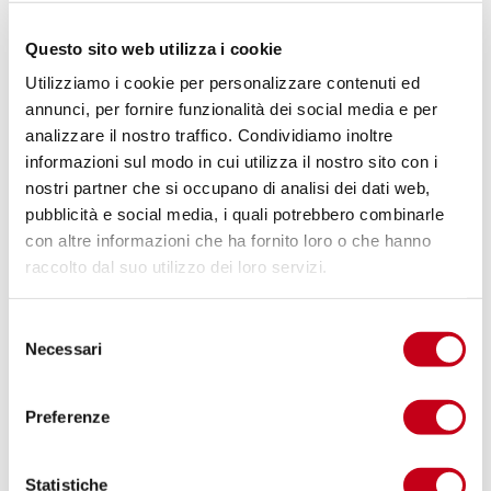
Questo sito web utilizza i cookie
Utilizziamo i cookie per personalizzare contenuti ed
annunci, per fornire funzionalità dei social media e per
analizzare il nostro traffico. Condividiamo inoltre
informazioni sul modo in cui utilizza il nostro sito con i
nostri partner che si occupano di analisi dei dati web,
pubblicità e social media, i quali potrebbero combinarle
con altre informazioni che ha fornito loro o che hanno
raccolto dal suo utilizzo dei loro servizi.
S
Necessari
e
L’approccio Equilibrium
l
e
Grazie all’esperienza e alle competenze certificate del
Preferenze
z
nostro team di Coach e ad un approccio orientato ai
i
risultati e basato su evidenze neuroscientifiche, il
o
Statistiche