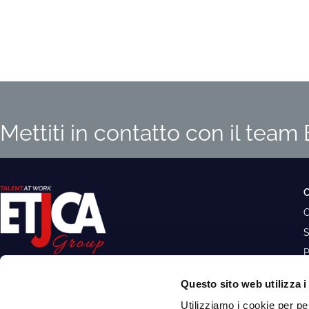
Mettiti in contatto con il tea
O
S
P
C
Questo sito web utilizza i
Sede Legale: Piazza Castello 1, 20121 Milano
Utilizziamo i cookie per pe