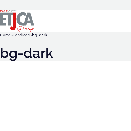
Home
Candidati
bg-dark
bg-dark