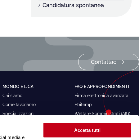
Candidatura spontanea
Contattaci
MONDO ETJCA
FAQ E APPROFONDIMENTI
Chi siamo
Firma elettronica avanzata
Come lavoriamo
Ebitemp
Specializzazioni
Welfare Somministrati (AIG)
Politica per la qualità
Welfare Somministrati (ISP)
Accetta tutti
Responsabilità sociale
CCNL Agenzie per il lavoro
cial media e