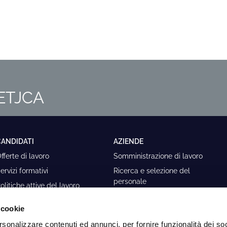
m ETJCA
CANDIDATI
AZIENDE
fferte di lavoro
Somministrazione di lavoro
ervizi formativi
Ricerca e selezione del
personale
olitiche attive del lavoro
Executive Coaching
andidatura Spontanea
 cookie
Contracting
rsonalizzare contenuti ed annunci, per fornire funzionalità dei so
Collocamento Mirato