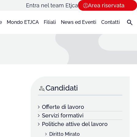
Entra nel team Etjca
Area riservata
e
Mondo ETJCA
Filiali
News ed Eventi
Contatti
Candidati
Offerte di lavoro
Servizi formativi
Politiche attive del lavoro
Diritto Mirato