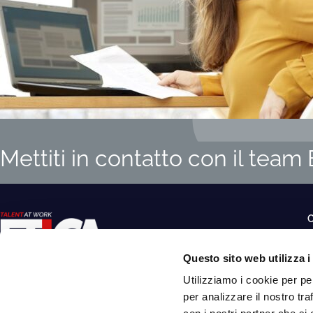
Mettiti in contatto con il tea
O
Questo sito web utilizza i
S
Utilizziamo i cookie per pe
P
per analizzare il nostro tra
C