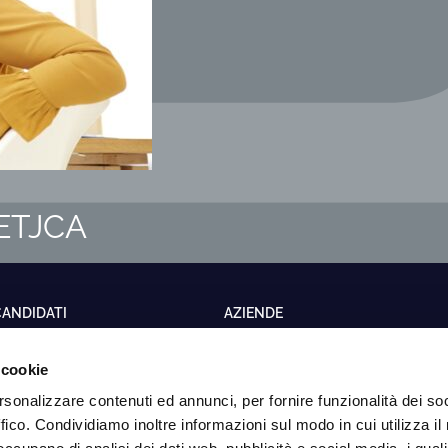
m ETJCA
CANDIDATI
AZIENDE
fferte di lavoro
Somministrazione di lavoro
 cookie
ervizi formativi
Ricerca e selezione del
personale
rsonalizzare contenuti ed annunci, per fornire funzionalità dei so
olitiche attive del lavoro
Executive Coaching
ffico. Condividiamo inoltre informazioni sul modo in cui utilizza il 
andidatura Spontanea