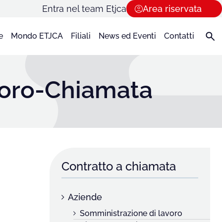
Entra nel team Etjca
Area riservata
e
Mondo ETJCA
Filiali
News ed Eventi
Contatti
voro-Chiamata
Contratto a chiamata
Aziende
Somministrazione di lavoro