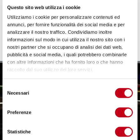
Executive Coaching
Questo sito web utilizza i cookie
Contracting
Utilizziamo i cookie per personalizzare contenuti ed
Collocamento Mirato
Apprendistato professionalizzante
annunci, per fornire funzionalità dei social media e per
Orientamento Scuole e Fondazione ITS
analizzare il nostro traffico. Condividiamo inoltre
Tirocini extracurriculari
informazioni sul modo in cui utilizza il nostro sito con i
nostri partner che si occupano di analisi dei dati web,
pubblicità e social media, i quali potrebbero combinarle
con altre informazioni che ha fornito loro o che hanno
raccolto dal suo utilizzo dei loro servizi.
S
Necessari
e
l
e
Preferenze
z
i
o
Statistiche
n