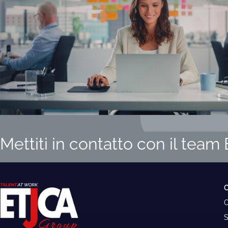
Mettiti in contatto con il tea
O
S