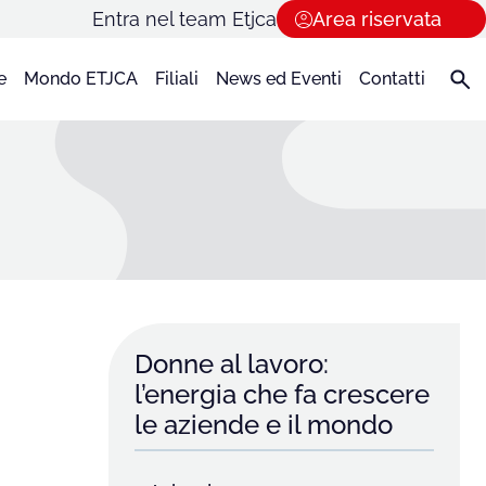
Entra nel team Etjca
Area riservata
e
Mondo ETJCA
Filiali
News ed Eventi
Contatti
Donne al lavoro:
l’energia che fa crescere
le aziende e il mondo