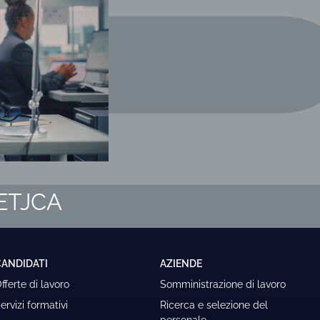
m ETJCA
CANDIDATI
AZIENDE
fferte di lavoro
Somministrazione di lavoro
ervizi formativi
Ricerca e selezione del