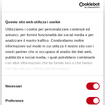
10,1% conduttori di impianti e operai specializzati
– in crescita rispetto al 2016
In generale, il netto aumento di domanda registrato
Questo sito web utilizza i cookie
nel trimestre giugno-settembre 2017 ha riguardato
Utilizziamo i cookie per personalizzare contenuti ed
soprattutto le figure di: addetti logistica, addetti
annunci, per fornire funzionalità dei social media e per
consegna merci e non qualificati in imprese industriali.
analizzare il nostro traffico. Condividiamo inoltre
informazioni sul modo in cui utilizza il nostro sito con i
Terzo trimestre 2017:
nostri partner che si occupano di analisi dei dati web,
domanda e offerta nel
pubblicità e social media, i quali potrebbero combinarle
con altre informazioni che ha fornito loro o che hanno
mercato del lavoro
raccolto dal suo utilizzo dei loro servizi.
Abbiamo poi una sezione di confronto
S
domanda/offerta, da cui emerge che:
Necessari
e
l
TECNICI
: i
tecnici apparecchiature ottiche audio e
e
Preferenze
video
e i
tecnici servizi ricreativi
sono molto ricercati
z