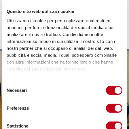
Contracting
Collocamento Mirato
Questo sito web utilizza i cookie
Apprendistato professionalizzante
Utilizziamo i cookie per personalizzare contenuti ed
Orientamento Scuole e Fondazione ITS
annunci, per fornire funzionalità dei social media e per
Tirocini extracurriculari
analizzare il nostro traffico. Condividiamo inoltre
informazioni sul modo in cui utilizza il nostro sito con i
nostri partner che si occupano di analisi dei dati web,
pubblicità e social media, i quali potrebbero combinarle
con altre informazioni che ha fornito loro o che hanno
raccolto dal suo utilizzo dei loro servizi.
S
Necessari
e
l
e
Preferenze
z
i
o
Statistiche