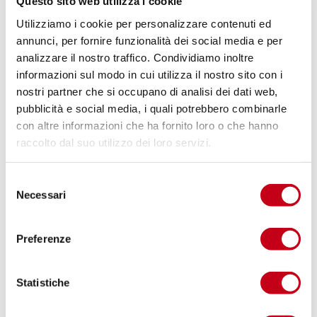
Questo sito web utilizza i cookie
ETJCA,
clicca qui
Utilizziamo i cookie per personalizzare contenuti ed
annunci, per fornire funzionalità dei social media e per
analizzare il nostro traffico. Condividiamo inoltre
Articoli recenti
informazioni sul modo in cui utilizza il nostro sito con i
nostri partner che si occupano di analisi dei dati web,
Cultura aziendale: la leva invisibile che guida
pubblicità e social media, i quali potrebbero combinarle
decisioni e performance
con altre informazioni che ha fornito loro o che hanno
20 Marzo 2026
raccolto dal suo utilizzo dei loro servizi.
Executive Coaching: come scalare la
leadership nei gruppi complessi
S
9 Marzo 2026
Necessari
e
Allineamento decisionale: il vero nodo dei
l
gruppi globali
e
17 Febbraio 2026
Preferenze
z
Legge di Bilancio 2026: le misure principali
i
in materia di lavoro
o
Statistiche
12 Febbraio 2026
n
Le 10 hard skills più richieste in Italia nel
e