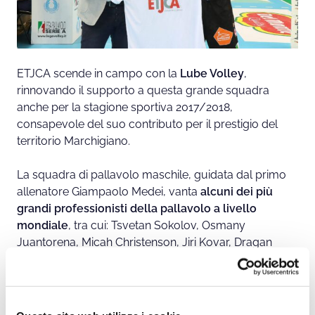
ETJCA scende in campo con la
Lube Volley
,
rinnovando il supporto a questa grande squadra
anche per la stagione sportiva 2017/2018,
consapevole del suo contributo per il prestigio del
territorio Marchigiano.
La squadra di pallavolo maschile, guidata dal primo
allenatore Giampaolo Medei, vanta
alcuni dei più
grandi professionisti della pallavolo a livello
mondiale
, tra cui: Tsvetan Sokolov, Osmany
Juantorena, Micah Christenson, Jiri Kovar, Dragan
Stankovic, Jenia Grebennikov, Davide Candellaro,
Alberto Casadei e Enrico Cester.
Per conoscere tutte le
squadre sportive
sostenute da