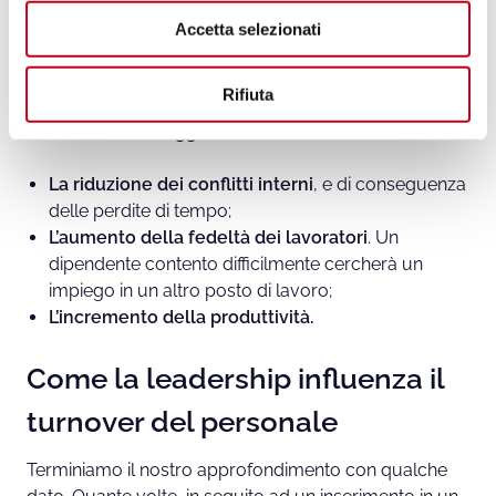
e
dall’istinto;
Accetta selezionati
n
Essere capaci di ammettere i propri errori
, al fine
s
di non ripeterli.
o
Rifiuta
Quali sono
i vantaggi in termini di business
?
La riduzione dei conflitti interni
, e di conseguenza
delle perdite di tempo;
L’aumento della fedeltà dei lavoratori
. Un
dipendente contento difficilmente cercherà un
impiego in un altro posto di lavoro;
L’incremento della produttività.
Come la leadership influenza il
turnover del personale
Terminiamo il nostro approfondimento con qualche