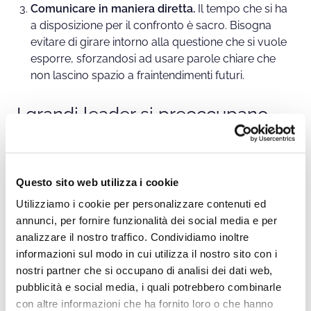
Comunicare in maniera diretta.
Il tempo che si ha
a disposizione per il confronto è sacro. Bisogna
evitare di girare intorno alla questione che si vuole
esporre, sforzandosi ad usare parole chiare che
non lascino spazio a fraintendimenti futuri.
I grandi leader si preoccupano
del benessere dei dipendenti
Hai mai sentito parlare del
gruppo Ferrero
? Lo sapevi
Questo sito web utilizza i cookie
che, oltre 40 anni fa, Michele Ferrero si è preoccupato
Utilizziamo i cookie per personalizzare contenuti ed
di scrivere per i suoi responsabili
una breve guida
annunci, per fornire funzionalità dei social media e per
dedicata unicamente al
rapporto con il personale
?
analizzare il nostro traffico. Condividiamo inoltre
informazioni sul modo in cui utilizza il nostro sito con i
La
relazione capo – dipendente
quindi è un impegno
nostri partner che si occupano di analisi dei dati web,
quotidiano reciproco: l’errore è pensare che sia
pubblicità e social media, i quali potrebbero combinarle
sempre il leader a dover fare il primo passo.
con altre informazioni che ha fornito loro o che hanno