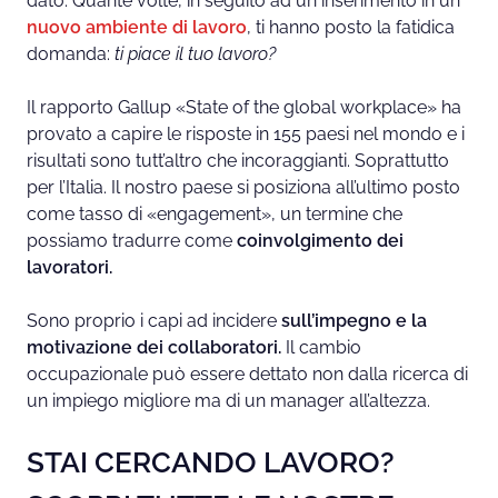
dato. Quante volte, in seguito ad un inserimento in un
nuovo ambiente di
lavoro
, ti hanno posto la fatidica
domanda:
ti piace il tuo lavoro?
Il rapporto Gallup «State of the global workplace» ha
provato a capire le risposte in 155 paesi nel mondo e i
risultati sono tutt’altro che incoraggianti. Soprattutto
per l’Italia. Il nostro paese si posiziona all’ultimo posto
come tasso di «engagement», un termine che
possiamo tradurre come
coinvolgimento dei
lavoratori.
Sono proprio i capi ad incidere
sull’impegno e la
motivazione dei collaboratori.
Il cambio
occupazionale può essere dettato non dalla ricerca di
un impiego migliore ma di un manager all’altezza.
STAI CERCANDO LAVORO?