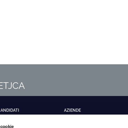
m ETJCA
CANDIDATI
AZIENDE
fferte di lavoro
Somministrazione di lavoro
 cookie
ervizi formativi
Ricerca e selezione del