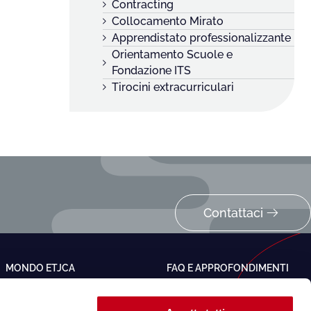
Contracting
Collocamento Mirato
Apprendistato professionalizzante
Orientamento Scuole e
Fondazione ITS
Tirocini extracurriculari
Contattaci
MONDO ETJCA
FAQ E APPROFONDIMENTI
Chi siamo
Firma elettronica avanzata
Come lavoriamo
Ebitemp