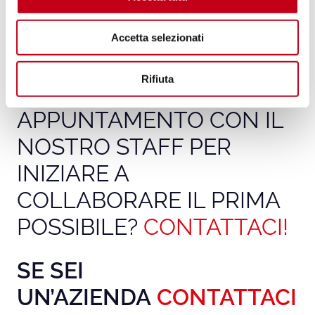
(nostro primo partner commerciale) può garantire
s
redditi eccellenti
. Va infine ricordato che è la scelta
e
ideale anche per chi vuole lavorare in Austria,
Accetta selezionati
n
Svizzera, Belgio, Olanda e Lussemburgo
.
s
o
Rifiuta
VUOI FISSARE UN
APPUNTAMENTO CON IL
NOSTRO STAFF PER
INIZIARE A
COLLABORARE IL PRIMA
POSSIBILE?
CONTATTACI!
SE SEI
UN’AZIENDA
CONTATTACI