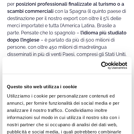
per
posizioni professionali finalizzate al turismo o a
scambi commerciali
con la Spagna (il quinto paese di
destinazione per il nostro export con oltre il 5% delle
merci importate) e tutta l’America Latina, Brasile a
parte. Pensate che lo spagnolo –
l’idioma più studiato
dopo l’inglese
– è parlato da più di 500 milioni di
persone, con oltre 450 milioni di madrelingua
disseminati in più di venti Paesi, compresi gli Stati Uniti,
e quattro continenti. Ecco perché adottarla come
seconda lingua potrebbe rivelarsi davvero
un’ottima
scelta
per il proprio
futuro
.
Questo sito web utilizza i cookie
4. Arabo
Utilizziamo i cookie per personalizzare contenuti ed
Negli ultimi anni,
gli eventi geopolitici hanno reso
annunci, per fornire funzionalità dei social media e per
fondamentale il dialogo con il mondo
analizzare il nostro traffico. Condividiamo inoltre
mediorientale
che da sempre possiede una delle
informazioni sul modo in cui utilizza il nostro sito con i
risorse vitali per le economie occidentali: il petrolio.
nostri partner che si occupano di analisi dei dati web,
Studiare per diventare traduttore può essere
pubblicità e social media, i quali potrebbero combinarle
un’ottima idea, ma anche lavorando in settori come
il