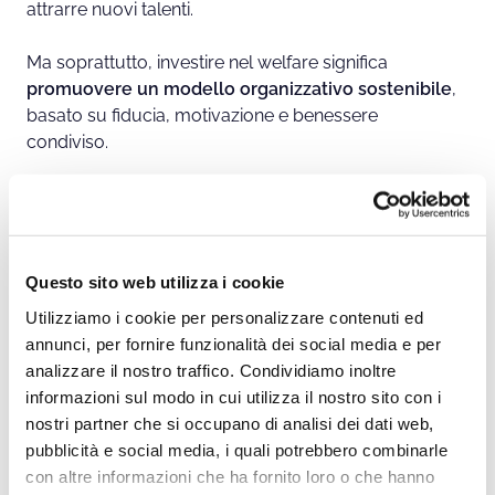
attrarre nuovi talenti.
Ma soprattutto, investire nel welfare significa
promuovere un modello organizzativo sostenibile
,
basato su fiducia, motivazione e benessere
condiviso.
Quali sono i benefit più diffusi di
welfare aziendale?
Questo sito web utilizza i cookie
Secondo la ricerca
AON Italia – Report Benefits and
Utilizziamo i cookie per personalizzare contenuti ed
Trends 2024
, condotta su oltre 5.000 aziende che
annunci, per fornire funzionalità dei social media e per
rappresentano più di 2 milioni di dipendenti, il
79%
analizzare il nostro traffico. Condividiamo inoltre
delle organizzazioni
ha già adottato o sta per
informazioni sul modo in cui utilizza il nostro sito con i
adottare una strategia di welfare strutturata.
nostri partner che si occupano di analisi dei dati web,
pubblicità e social media, i quali potrebbero combinarle
Un dato che conferma come il benessere delle
con altre informazioni che ha fornito loro o che hanno
persone sia diventato una
priorità strategica per le