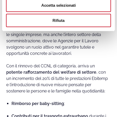
Welfare aziendale: le novità per i
Accetta selezionati
n
s
lavoratori in somministrazione
o
Rifiuta
L’evoluzione del welfare aziendale non riguarda solo
le singole imprese, ma anche l’intero settore della
somministrazione, dove le Agenzie per il Lavoro
svolgono un ruolo attivo nel garantire tutele e
opportunità concrete ai lavoratori.
Con il rinnovo del CCNL di categoria, arriva un
potente rafforzamento del welfare di settore
, con
un incremento del 20% di tutte le prestazioni Ebitemp
e l’introduzione di nuove misure pensate per
sostenere le persone e le famiglie nella quotidianità:
Rimborso per baby-sitting
;
Contributi per il trasporto extraurbano
durante i