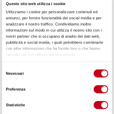
Questo sito web utilizza i cookie
Utilizziamo i cookie per personalizzare contenuti ed
annunci, per fornire funzionalità dei social media e per
analizzare il nostro traffico. Condividiamo inoltre
informazioni sul modo in cui utilizza il nostro sito con i
nostri partner che si occupano di analisi dei dati web,
22/05/2018
Eventi
Rassegna Stampa
pubblicità e social media, i quali potrebbero combinarle
con altre informazioni che ha fornito loro o che hanno
Etjca a sostegno della o.n.l.u.s Il Seme
raccolto dal suo utilizzo dei loro servizi.
della Speranza
S
Leggi tutto
Necessari
e
l
e
Preferenze
z
i
o
Statistiche
n